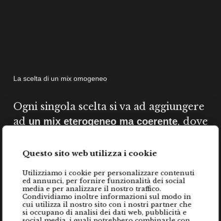
La scelta di un mix omogeneo
Ogni singola scelta si va ad aggiungere
ad
, dove
un mix eterogeneo ma coerente
la sensazione predominante è quella di
un’eleganza senza tempo,
nulla è
Questo sito web utilizza i cookie
e tutto viene calibrato
lasciato al caso
Utilizziamo i cookie per personalizzare contenuti
su specifiche esigenze.
ed annunci, per fornire funzionalità dei social
media e per analizzare il nostro traffico.
Condividiamo inoltre informazioni sul modo in
cui utilizza il nostro sito con i nostri partner che
Scopri tutte le personalizzazioni ›
si occupano di analisi dei dati web, pubblicità e
social media, i quali potrebbero combinarle con