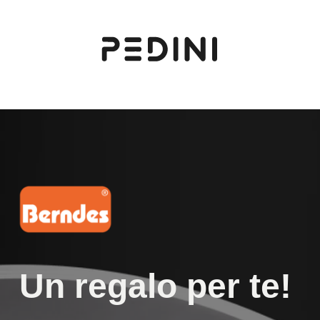
Skip
to
Clos
main
Men
content
Un regalo per te!